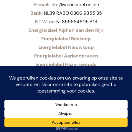
E-mail:
info@woonlabel.online
Bank:
NL39 RABO 0306 9855 35
B.T.W. nr:
NL855664605.B01
Energielabel Alphen aan den Rijn
Energielabel Boskoop
Energielabel Nieuwkoop
Energielabel Aarlanderveen
Energielabel Hazerswoude
© 2026,Woonlabel by Gaby Paans