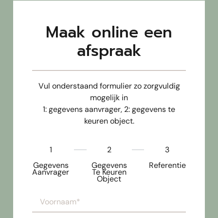
een nieuw label aanvragen? Neem dan vandaag nog
contact met ons op.
Maak online een
Duurzaam wonen begint bij inzicht. Zorg dat u klaar
afspraak
bent voor de toekomst met een geldig energielabel.
Vul onderstaand formulier zo zorgvuldig
mogelijk in
1: gegevens aanvrager, 2: gegevens te
keuren object.
1
2
3
Gegevens
Gegevens
Referentie
Aanvrager
Te Keuren
Object